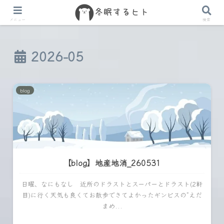
メニュー
検索
2026-05
blog
【blog】地産地消_260531
日曜、なにもなし 近所のドラストとスーパーとドラスト(2軒
目)に行く天気も良くてお散歩できてよかったギンビスの“えだ
まめ...