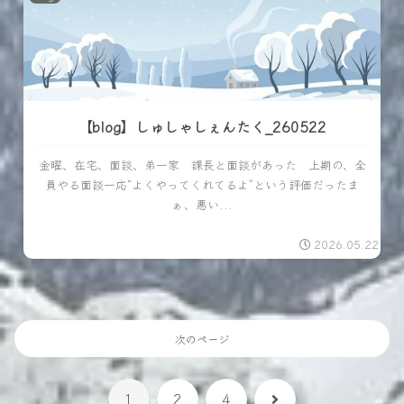
【blog】しゅしゃしぇんたく_260522
金曜、在宅、面談、弟一家 課長と面談があった 上期の、全
員やる面談一応“よくやってくれてるよ”という評価だったま
ぁ、悪い...
2026.05.22
次のページ
次
1
2
4