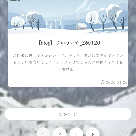
【blog】ういういや_260120
歯医者に行ってきたレントゲン撮った 奥歯に空洞ができてい
るらしい残念なことに、もう痛みはなかった神経抜くってさ私
の歯は無...
2026.01.20
次のページ
次
1
2
3