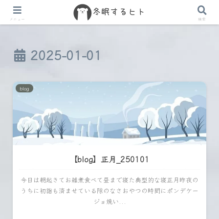
メニュー
検索
2025-01-01
blog
【blog】正月_250101
今日は朝起きてお雑煮食べて昼まで寝た典型的な寝正月昨夜の
うちに初詣も済ませている隙のなさおやつの時間にポンデケー
ジョ焼い...