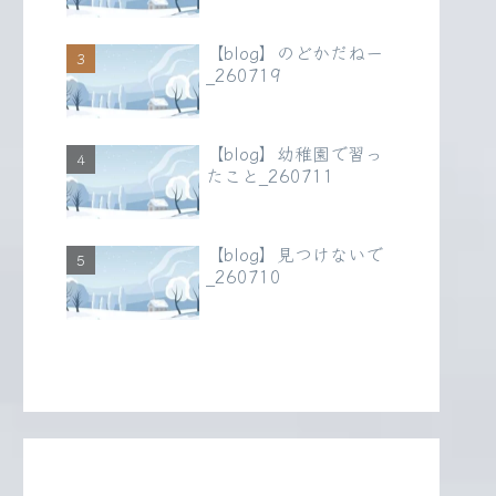
【blog】のどかだねー
_260719
【blog】幼稚園で習っ
たこと_260711
【blog】見つけないで
_260710