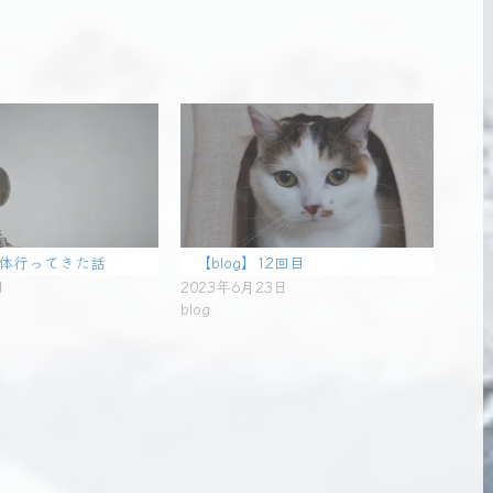
】整体行ってきた話
【blog】12回目
日
2023年6月23日
blog