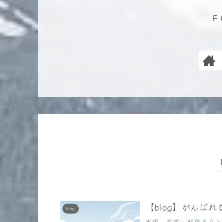
【blog】がんばれな
blog
水曜、在宅…頑張ろうと