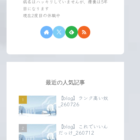
病名はハッキリしていませんが、療養は5年
目になります
現在2度目の休職中
最近の人気記事
【blog】ランク高い奴
_260726
【blog】これでいいん
だっけ_260712