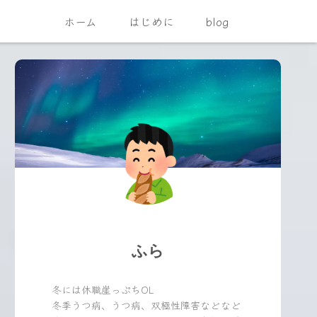
ホーム
はじめに
blog
ふら
冬には休職崖っぷちOL
冬季うつ病、うつ病、双極性障害などなど